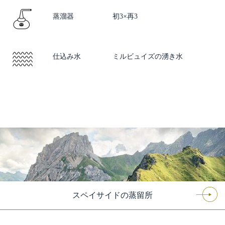
蒸溜器
初3×再3
仕込み水
ミルビュイズの湧き水
スペイサイドの蒸留所