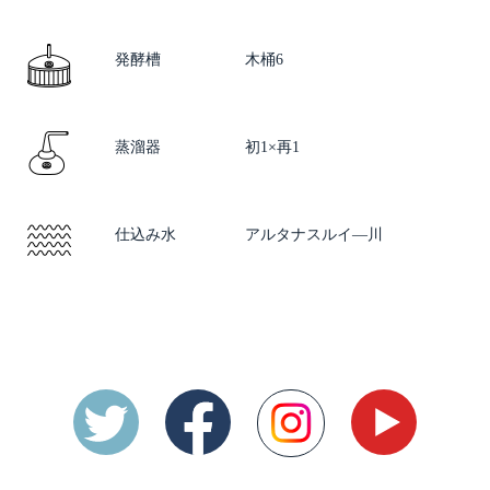
発酵槽
木桶6
蒸溜器
初1×再1
仕込み水
アルタナスルイ―川