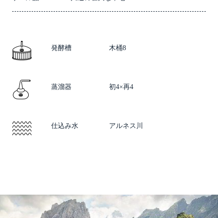
発酵槽
木桶8
蒸溜器
初4×再4
仕込み水
アルネス川